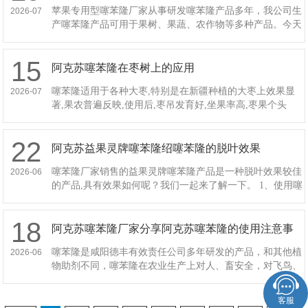
苹果专用型噻苯隆厂家从事研发噻苯隆产品多年，我公司生
2026-07
产噻苯隆产品可用于果树、果蔬、农作物等多种产品。今天
苹果专用型噻苯隆厂家向大家介绍一下给果树施肥的要点：
1、施肥量因树因地因肥
15
阿克苏噻苯隆在枣树上的应用
噻苯隆适用于各种大枣,特别是在新疆种植的大枣上效果显
2026-07
著,果农普遍反映,使用后,枣吊发育好,坐果率高,枣果个头
大、着色好,烂果病少,增产幅度大,是生产优质绿色大枣的优
质产品。在大枣
22
阿克苏益果灵牌噻苯隆绍噻苯隆的脱叶效果
噻苯隆厂家销售的益果灵牌噻苯隆产品是一种脱叶效果较佳
2026-06
的产品,具有效果如何呢？我们一起来了解一下。 1、使用噻
苯隆以后,它可使棉花植株本身产生脱落酸和乙烯,从而导致
叶柄与棉株之间形
18
阿克苏噻苯隆厂家分享阿克苏噻苯隆的使用注意事
项
噻苯隆是咸阳德丰有效责任公司多年研发的产品，和其他植
2026-06
物助剂不同，噻苯隆在农业生产上对人、畜安全，对飞鸟、
天敌、蜜蜂、蚕、鱼无毒，对生态环境无污染,在果实中无
残留。但在使用时也要多
客服