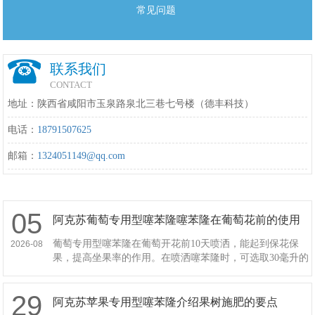
常见问题
联系我们
CONTACT
地址：陕西省咸阳市玉泉路泉北三巷七号楼（德丰科技）
电话：
18791507625
邮箱：
1324051149@qq.com
05
阿克苏葡萄专用型噻苯隆噻苯隆在葡萄花前的使用
方法
葡萄专用型噻苯隆在葡萄开花前10天喷洒，能起到保花保
2026-08
果，提高坐果率的作用。在喷洒噻苯隆时，可选取30毫升的
噻苯隆，之后兑水50公斤制成溶液，然后往葡萄果穗上喷
洒，喷洒时需要保持果
29
阿克苏苹果专用型噻苯隆介绍果树施肥的要点