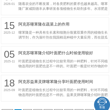
随着农业的不断发展，对各类肥料的要求也越来越高。噻苯
2026-01
隆厂家咸阳德丰从事研发各项植物生长助剂多年。水溶肥是
果树生长过程中较常规的肥料之一，相对于蔬菜大棚来说，
果园通常面积较大，而且
15
阿克苏噻苯隆在蔬菜上的作用
噻苯隆是一种具有生长素和细胞分裂素双重作用的植物生长
2025-12
调节剂，作为落叶剂在我国棉花种植中大量应用，而在甜瓜
种植中作为坐果剂替代授粉被广泛应用。噻苯隆在蔬菜上有
以下作用：1.西葫芦：坐
05
阿克苏噻苯隆介绍叶面肥什么时候使用较好
叶面肥是植物生长过程中比较常用的一种肥料，针对不同植
2025-11
物选用的叶面肥也是不一样的。叶面肥一般是针对作物的中
微量元素使用的，在使用时我们应该遵循“因缺补缺”的原
则，除在追肥时添加一
18
阿克苏益果灵牌噻苯隆分享叶面肥使用时间
叶面肥是植物生长过程中比较常用的一种肥料，针对不同植
2025-09
物选用的叶面肥也是不一样的。益果灵牌噻苯隆介绍叶面肥
一般是针对作物的中微量元素使用的，在使用时我们应该遵
循“因缺补缺”的原则，
客服