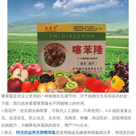
噻苯隆是农业上常用的一种植物生长调节剂，对于植物生长有很多的好处，
下面，我们就来看看噻苯隆在不同植物上的作用。
1.西葫芦：坐瓜期全株喷雾，可取代人工授粉，不再使用2，4-D 或防落素点
花。促进坐瓜、防止化瓜、生长快、无畸形、鲜嫩，商品性好，还能增强其
抗病能力，大幅降低灰霉病的发生，增产70%左右。
2.黄瓜：
阿克苏益果灵牌噻苯隆
是使用能提高嫁接和移栽成活率，增强其抗病