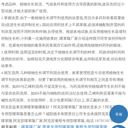
考虑品种、植物生长状况、气候条件和使用方法等因素的影响,故应先经过小
型试验,才能大面积推广使用。
2.掌握浓度:由于一般植物生长调节剂使用的浓度低,而且许多药剂有着双重效
应(促进生长或抑制生长) ,因此在用药技术上不易掌握,必须准确配制所需的药
剂浓度,按照不同时间和作物,合理使用。根据各地试验,在应用植物生长延缓剂
抑制生长时,小剂量一次施用效果好 ,噻苯隆厂家介绍这样既可经常保持抑制作
用，也避免对植物的毒害和其客观存它副作用,还能增加植物对药剂的吸收。
3.使用时期:选用适宜的时期,决定于植物生长调节剂的种类、药效持续时间和
使用的目的等。如柑桔花天酒地芽分化期喷赤坶素,会抑制花芽形成;但在柑桔
幼果率。
4.相互混用:几种植物生长调节剂混合使用，效果更理想是今后使用植物生长
调节剂的发展新趋势。但要了解混用的植物生长调节剂相互之间是否有增效
作用。如B9与乙稀利混用,可促花芽分化。与药混用有些植物调节生长剂不能
与某些农药混用。如B9不能与铜制剂农药法纪合使用;乙稀利和炅霉素不能与
碱性农药混用。分别使用时，至少也要间隔5天以上;萘乙酸的浓度。
阿克苏益果灵牌噻苯隆哪家好？阿克苏噻苯隆厂家报价是多少？阿克苏葡萄
专用型噻苯隆质量怎么样？咸阳德丰有限责任公司专业承接阿克苏益果灵牌
客服
噻苯隆,阿克苏噻苯隆厂家,阿克苏葡萄专用型噻苯隆,,电话:18791507625
相关标签：
噻苯隆厂家
,
苹果专用型噻苯隆
,
葡萄专用型噻苯隆
,