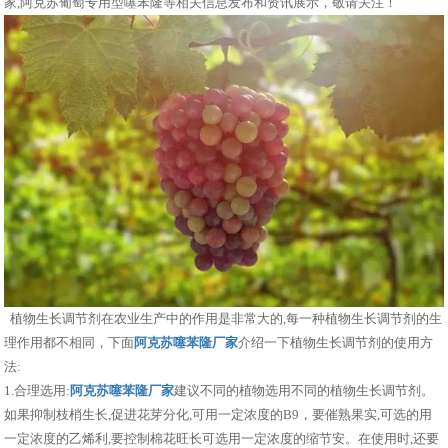
家,阿克苏葡萄专用型噻苯隆等相关信息发布和资讯展示，敬请关注！
植物生长调节剂在农业生产中的作用是非常大的,每一种植物生长调节剂的生
理作用都不相同，下面
阿克苏噻苯隆厂家
介绍一下植物生长调节剂的使用方
法:
1.合理选用:
阿克苏噻苯隆厂家
建议不同的植物选用不同的植物生长调节剂。
如果抑制枝梢生长,促进花芽分化,可用一定浓度的B9，要催熟果实,可选的用
一定浓度的乙烯利,要控制棉花旺长可选用一定浓度的缩节安。在使用时,还要