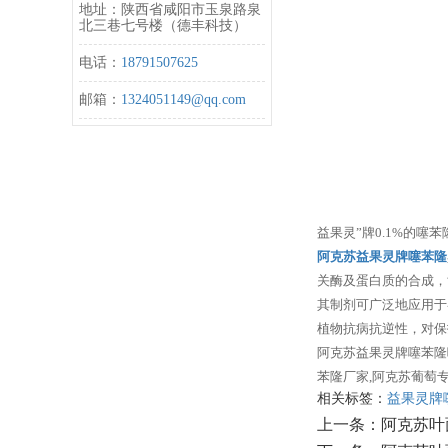
地址：陕西省咸阳市玉泉路泉
北三巷七号楼（德丰科技）
电话：
18791507625
邮箱：
1324051149@qq.com
益果灵”牌0.1%的
阿克苏益果灵牌噻苯隆
关酶及蛋白质的合成，
其制剂可广泛地应用于
植物抗病抗逆性，对保
阿克苏益果灵牌噻苯隆
苯隆厂家,阿克苏葡萄专用型
相关标签：
益果灵牌
上一条：
阿克苏叶