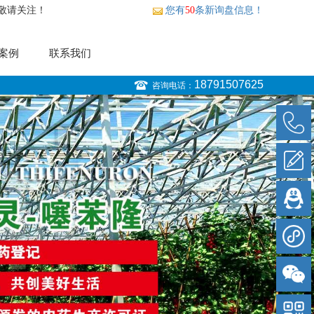
敬请关注！
您有
50
条新询盘信息！
案例
联系我们
18791507625
咨询电话：