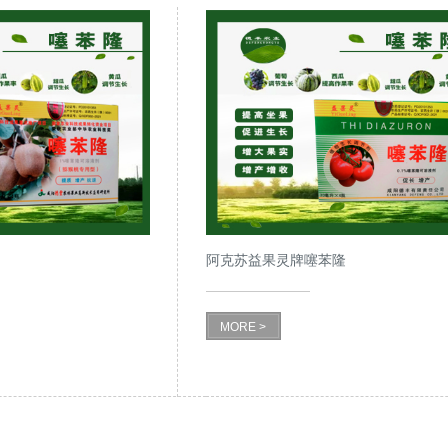
阿克苏益果灵牌噻苯隆
MORE >