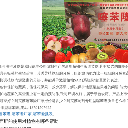
噻苯隆可溶性液剂是咸阳德丰公司研制生产的新型植物生长调节剂,具有极强的细
具有极强的生物活性，其诱导植物细胞分裂，组织愈伤能力比一般细胞分裂素高
协调植物内源激素的分泌，并能诱导激活植物SAR (系统抗性)基因的表达。
各种保护地蔬菜，能保花保果，减少落果，解决保护地蔬菜坐果难的问题:能大
护地蔬菜的某些害虫有一定的预防作用;对环境友好，属于绿色农药。产品上市
哪家好？阿克苏噻苯隆厂家报价是多少？阿克苏葡萄专用型噻苯隆质量怎么样？
噻苯隆,,电话:18791507625
噻苯隆
,
噻苯隆厂家
,
噻苯隆批发
,
面肥的使用对植物有哪些帮助