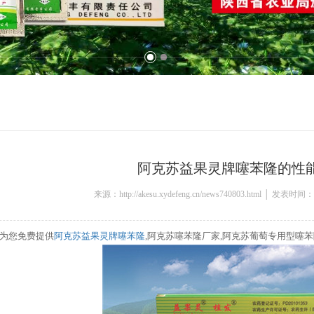
阿克苏益果灵牌噻苯隆的性
来源：http://akesu.xydefeng.cn/news740803.html │ 发表时间：
为您免费提供
阿克苏益果灵牌噻苯隆
,阿克苏噻苯隆厂家,阿克苏葡萄专用型噻